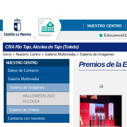
Pa
co
pri
NUESTRO CENTRO
EducamosC
CONSORCIO ERASMU
CRFP
CRA Río Tajo, Alcolea de Tajo (Toledo)
DÍA INTERNACIONAL 
Inicio
»
Nuestro Centro
»
Galería Multimedia
»
Galería de Imágenes
Se encuentra usted aquí
PROGRAMAS ESCOL
Premios de la 
NUESTRO CENTRO
Datos de Contacto
Galería Multimedia
Galería de Imágenes
HALLOWEEN 2022
ALCOLEA
Galería de Vídeos
Contacta con nosotros