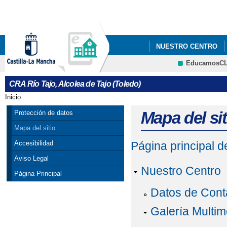
Pa
co
pri
NUESTRO CENTRO
EducamosC
CONSORCIO ERASMU
CRFP
CRA Río Tajo, Alcolea de Tajo (Toledo)
DÍA INTERNACIONAL 
Inicio
Se encuentra usted aquí
PROGRAMAS ESCOL
Mapa del sit
Protección de datos
Mapa del sitio
Accesibilidad
Página principal 
Aviso Legal
Nuestro Centro
Página Principal
Datos de Cont
Galería Multim