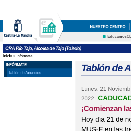
Pa
co
pri
NUESTRO CENTRO
EducamosC
CONSORCIO ERASMU
CRFP
CRA Río Tajo, Alcolea de Tajo (Toledo)
DÍA INTERNACIONAL 
Inicio
»
Infórmate
Se encuentra usted aquí
PROGRAMAS ESCOL
INFÓRMATE
Tablón de 
Tablón de Anuncios
Lunes, 21 Noviemb
CADUCA
2022
¡Comienzan la
Hoy día 21 de n
MUS-E en las tre