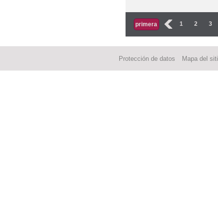
Páginas
‹
1
2
3
primera
Protección de datos
Mapa del sit