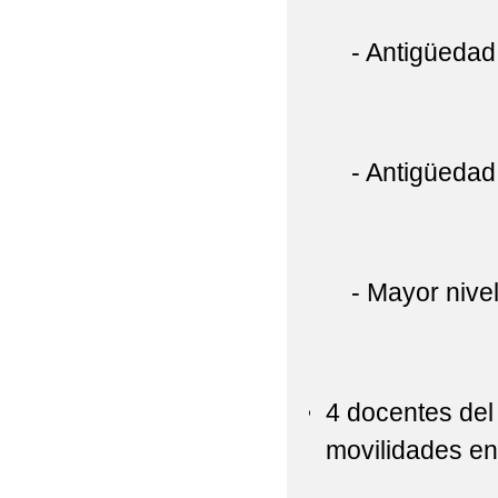
​ - Antigüedad 
​
- Antigüedad e
​
- Mayor nivel d
​
4 docentes del
movilidades en