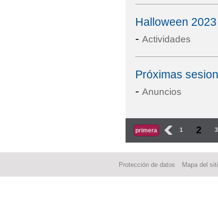
Halloween 2023
-
Actividades
Próximas sesio
-
Anuncios
Páginas
2
‹
1
primera
Protección de datos
Mapa del sit