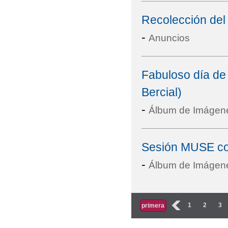
Recolección del 
-
Anuncios
Fabuloso día de
Bercial)
-
Álbum de Imágen
Sesión MUSE co
-
Álbum de Imágen
Páginas
‹
1
2
3
primera