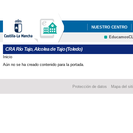
Pa
co
pri
NUESTRO CENTRO
EducamosC
CONSORCIO ERASMU
CRFP
CRA Río Tajo, Alcolea de Tajo (Toledo)
DÍA INTERNACIONAL 
Inicio
Se encuentra usted aquí
Aún no se ha creado contenido para la portada.
PROGRAMAS ESCOL
Protección de datos
Mapa del sit