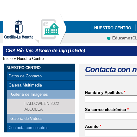
Pa
co
pri
NUESTRO CENTRO
EducamosC
CONSORCIO ERASMU
CRFP
CRA Río Tajo, Alcolea de Tajo (Toledo)
DÍA INTERNACIONAL 
Inicio
»
Nuestro Centro
Se encuentra usted aquí
PROGRAMAS ESCOL
Contacta con n
NUESTRO CENTRO
Datos de Contacto
Galería Multimedia
Nombre y Apellidos
*
Galería de Imágenes
HALLOWEEN 2022
ALCOLEA
Su correo electrónico
*
Galería de Vídeos
Asunto
*
Contacta con nosotros