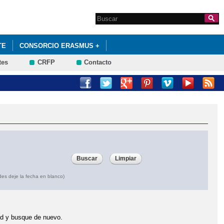
Search this site
Formulario de
búsqueda
TE
CONSORCIO ERASMUS +
tes
CRFP
Contacto
PROGRAMAS ESCOLARES
des deje la fecha en blanco)
dad y busque de nuevo.