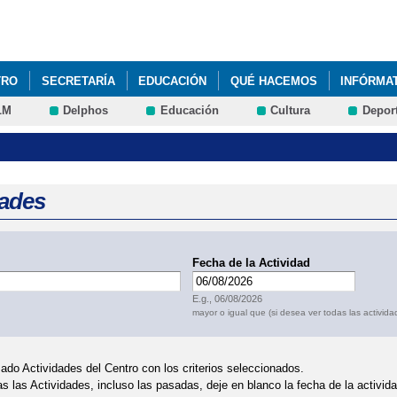
Pasar al
contenido
principal
TRO
SECRETARÍA
EDUCACIÓN
QUÉ HACEMOS
INFÓRMA
LM
Delphos
Educación
Cultura
Depor
ONAL DE LA MUJER Y LA NIÑA EN LA CIENCIA. ¿QUÉ CELEBRAMOS?
dades
Fecha de la Actividad
Fecha
E.g., 06/08/2026
mayor o igual que (si desea ver todas las activida
ado Actividades del Centro con los criterios seleccionados.
as las Actividades, incluso las pasadas, deje en blanco la fecha de la activi