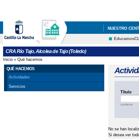
NUESTRO CEN
EducamosC
DÍA INTERNACI
CRA Río Tajo, Alcolea de Tajo (Toledo)
Inicio
»
Qué hacemos
Se encuentra usted aquí
Activi
QUÉ HACEMOS
Actividades
Servicios
Título
contiene
No se han localiz
Si desea ver tod