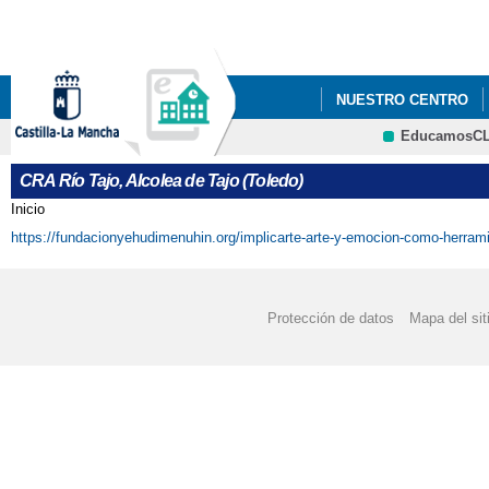
Pa
co
pri
NUESTRO CENTRO
EducamosC
CONSORCIO ERASMU
CRFP
CRA Río Tajo, Alcolea de Tajo (Toledo)
DÍA INTERNACIONAL 
Inicio
Se encuentra usted aquí
https://fundacionyehudimenuhin.org/implicarte-arte-y-emocion-como-herramie
PROGRAMAS ESCOL
Protección de datos
Mapa del sit