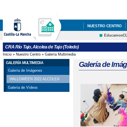
Pa
co
pri
NUESTRO CENTRO
EducamosC
CONSORCIO ERASMU
CRFP
CRA Río Tajo, Alcolea de Tajo (Toledo)
DÍA INTERNACIONAL 
Inicio
»
Nuestro Centro
»
Galería Multimedia
Se encuentra usted aquí
PROGRAMAS ESCOL
Galería de Imá
GALERÍA MULTIMEDIA
Galería de Imágenes
HALLOWEEN 2022 ALCOLEA
Galería de Vídeos
Páginas