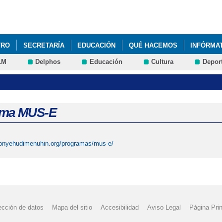
Pasar al
contenido
principal
TRO
SECRETARÍA
EDUCACIÓN
QUÉ HACEMOS
INFÓRMA
LM
Delphos
Educación
Cultura
Depor
ONAL DE LA MUJER Y LA NIÑA EN LA CIENCIA. ¿QUÉ CELEBRAMOS?
ama MUS-E
cionyehudimenuhin.org/programas/mus-e/
ección de datos
Mapa del sitio
Accesibilidad
Aviso Legal
Página Prin