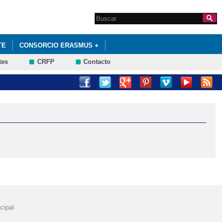
Search this site
Formulario de
búsqueda
TE
CONSORCIO ERASMUS +
tes
CRFP
Contacto
PROGRAMAS ESCOLARES
cipal